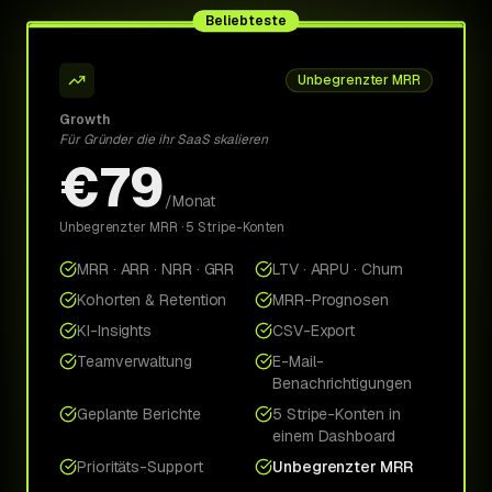
Beliebteste
Unbegrenzter MRR
Growth
Für Gründer die ihr SaaS skalieren
€79
/Monat
Unbegrenzter MRR · 5 Stripe-Konten
MRR · ARR · NRR · GRR
LTV · ARPU · Churn
Kohorten & Retention
MRR-Prognosen
KI-Insights
CSV-Export
Teamverwaltung
E-Mail-
Benachrichtigungen
Geplante Berichte
5 Stripe-Konten in
einem Dashboard
Prioritäts-Support
Unbegrenzter MRR