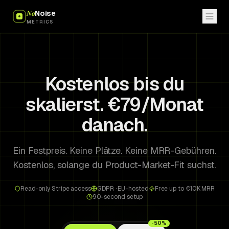
No
Noise
METRICS
Kostenlos bis du
skalierst. €79/Monat
danach.
Ein Festpreis. Keine Plätze. Keine MRR-Gebühren.
Kostenlos, solange du Product-Market-Fit suchst.
Read-only Stripe access
GDPR · EU-hosted
Free up to €10K MRR
90-second setup
-50%