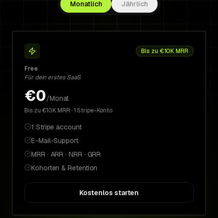
Monatlich
Jährlich
Bis zu €10K MRR
Free
Für dein erstes SaaS
€0
/Monat
Bis zu €10K MRR · 1 Stripe-Konto
1 Stripe account
E-Mail-Support
MRR · ARR · NRR · GRR
Kohorten & Retention
Kostenlos starten