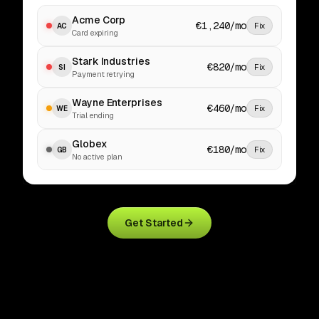
Acme Corp
€1,240/mo
Fix
AC
Card expiring
Stark Industries
€820/mo
Fix
SI
Payment retrying
Wayne Enterprises
€460/mo
Fix
WE
Trial ending
Globex
€180/mo
Fix
GB
No active plan
Get Started