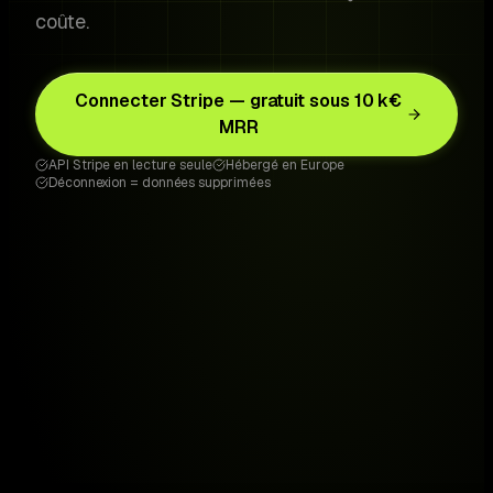
coûte.
Connecter Stripe — gratuit sous 10 k€
MRR
API Stripe en lecture seule
Hébergé en Europe
Déconnexion = données supprimées
Risk Radar
3 signals · live
Acme Corp
€1,240
AC
Fix →
Card expires in 5 days
Stark Labs
€640
SL
Fix →
No login in 3 months
Bright VR
€380
BV
Fix →
Trial ends tomorrow