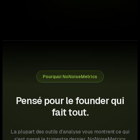
↑ €1,280 saved this month
⚠ €640 at risk
Pourquoi NoNoiseMetrics
Pensé pour le founder qui
fait tout.
La plupart des outils d'analyse vous montrent ce qui
s'est passé le trimestre dernier. NoNoiseMetrics