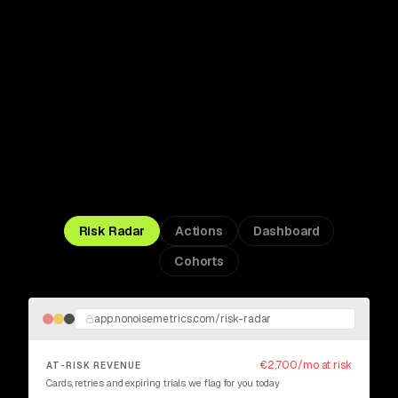
Acting on them does.
Risk Radar
Actions
Dashboard
Cohorts
app.nonoisemetrics.com/risk-radar
€2,700/mo at risk
AT-RISK REVENUE
Cards, retries and expiring trials we flag for you today