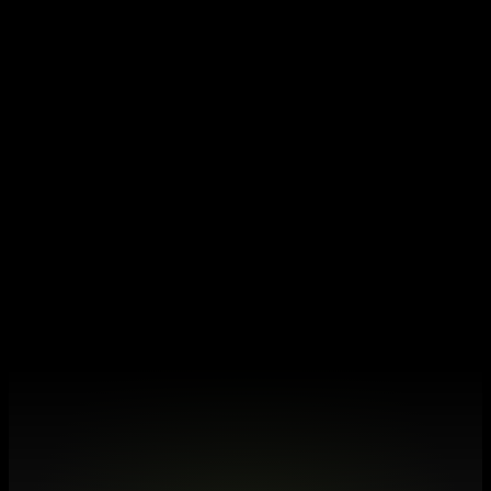
En quoi c'est différent du dashboard Stripe ?
Que se passe-t-il avec mes données si
j'annule ?
Je suis à 500€ MRR. Est-ce que c'est
prématuré pour moi ?