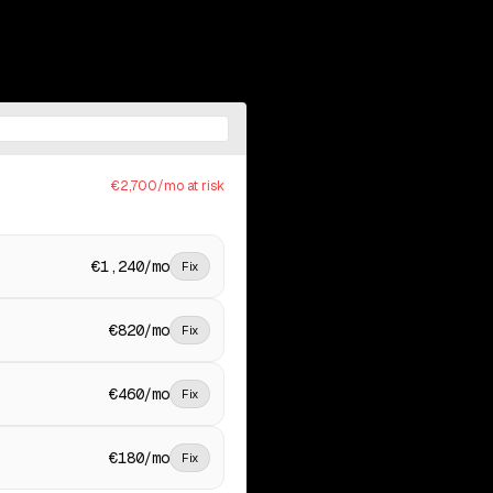
€2,700/mo at risk
€1,240/mo
Fix
€820/mo
Fix
€460/mo
Fix
€180/mo
Fix