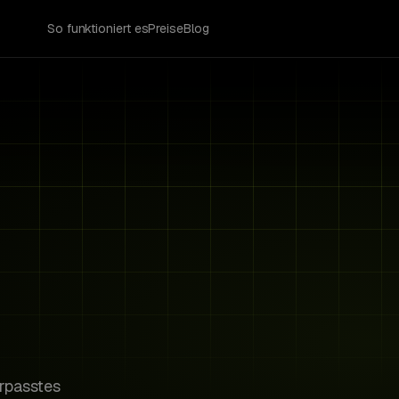
So funktioniert es
Preise
Blog
Risk Radar
Acme Corp
AC
Card expires in 5 days
Stark Labs
SL
No login in 3 months
rpasstes
Bright VR
BV