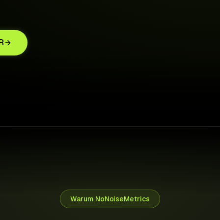
Trial ends tomorrow
↑ €1,280 saved this month
R
Warum NoNoiseMetrics