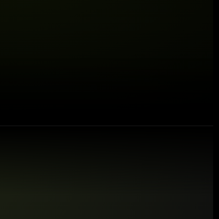
⚠ €640 at risk