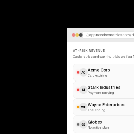
app.nonoisemetrics.com/r
AT-RISK REVENUE
Cards, retries and expiring trials we flag 
Acme Corp
AC
Card expiring
Stark Industries
SI
Payment retrying
Wayne Enterprises
WE
Trial ending
Globex
GB
No active plan