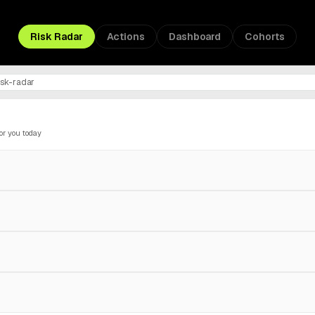
Risk Radar
Actions
Dashboard
Cohorts
isk-radar
for you today