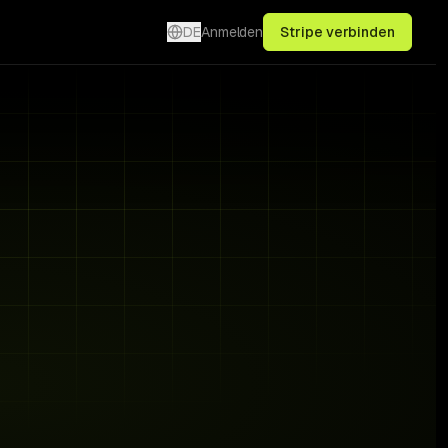
DE
Anmelden
Stripe verbinden
3 signals · live
€1,240
Fix →
€640
Fix →
€380
Fix →