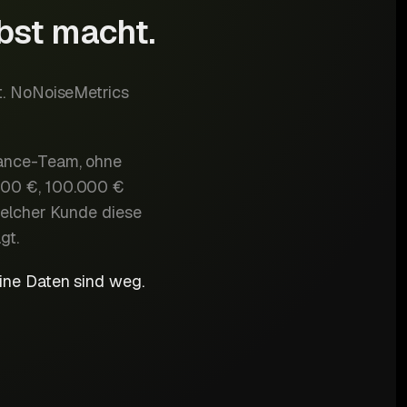
lbst macht.
st. NoNoiseMetrics
nance-Team, ohne
000 €, 100.000 €
welcher Kunde diese
gt.
eine Daten sind weg.