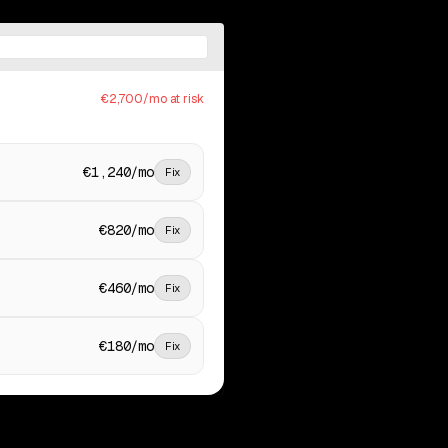
€2,700/mo at risk
€1,240/mo
Fix
€820/mo
Fix
€460/mo
Fix
€180/mo
Fix