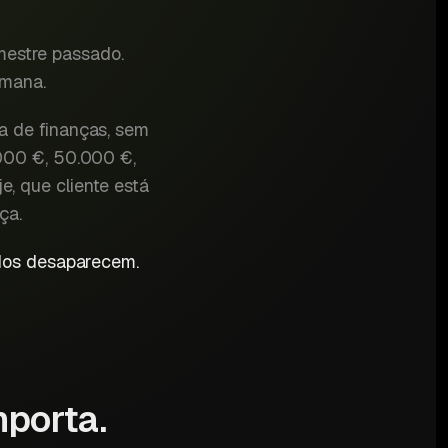
mestre passado.
emana.
a de finanças, sem
.000 €, 50.000 €,
, que cliente está
ça.
ados desaparecem.
mporta.