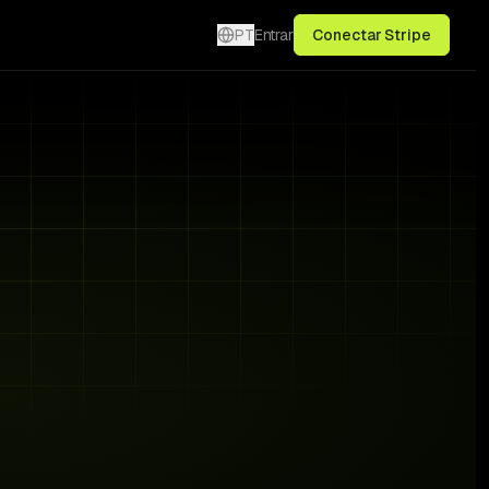
PT
Entrar
Conectar Stripe
3 signals · live
€1,240
Fix →
€640
Fix →
€380
Fix →