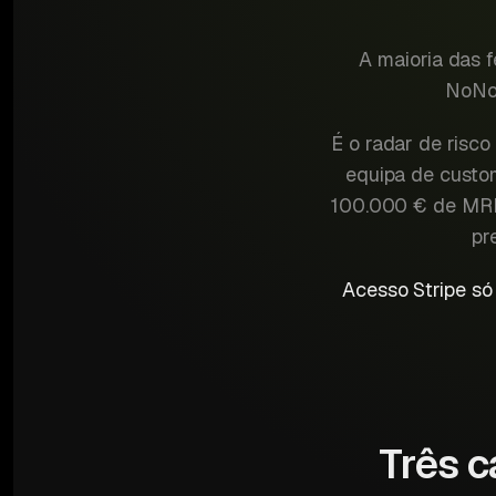
A maioria das 
NoNoi
É o radar de risc
equipa de custom
100.000 € de MRR 
pr
Acesso Stripe só
Três c