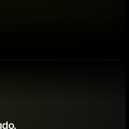
⚠ €640 at risk
udo.