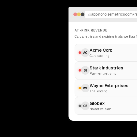
app.nonoisemetrics.com/r
AT-RISK REVENUE
Cards, retries and expiring trials we flag 
Acme Corp
AC
Card expiring
Stark Industries
SI
Payment retrying
Wayne Enterprises
WE
Trial ending
Globex
GB
No active plan