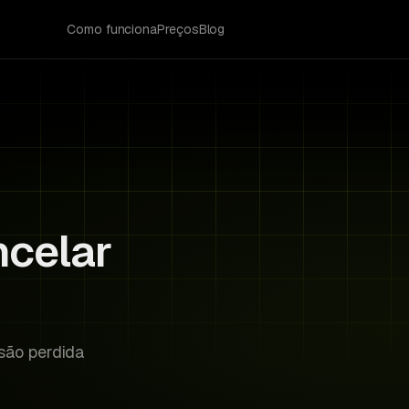
Como funciona
Preços
Blog
ncelar
Risk Radar
a.
Acme Corp
AC
Card expires in 5 days
Stark Labs
SL
No login in 3 months
são perdida
Bright VR
BV
Trial ends tomorrow