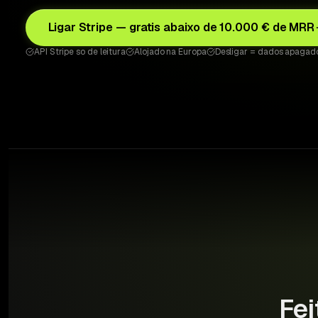
Ligar Stripe — gratis abaixo de 10.000 € de MRR
API Stripe so de leitura
Alojado na Europa
Desligar = dados apagad
Fei