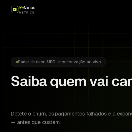
No
Noise
METRICS
Radar de risco MRR · monitorização ao vivo
Saiba quem vai ca
antes que aconteç
Detete o churn, os pagamentos falhados e a expan
— antes que custem.