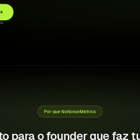
↑ €1,280 saved this month
os
Por que NoNoiseMetrics
to para o founder que faz t